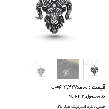
قیمت :
4,235,000
تومان
کد محصول:
NE-N162
جنس :
نقره استرلینگ عیار 925