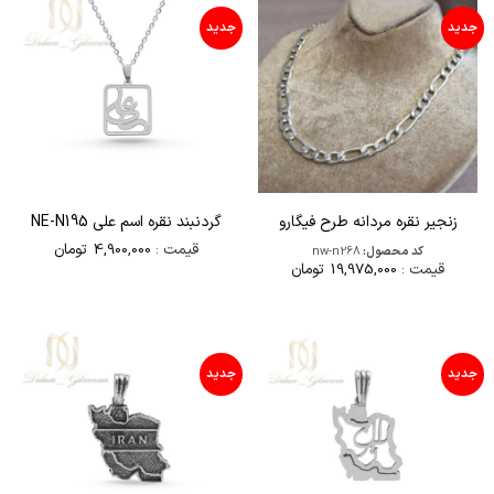
جدید
جدید
زنجير نقره مردانه طرح فيگارو
گردنبند نقره اسم علی NE-N195
قیمت :
4,900,000
تومان
کد محصول:
nw-n268
قیمت :
19,975,000
تومان
جدید
جدید