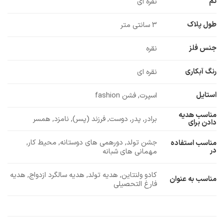
تم
نقره ای
طول پلاک
3 سانتی متر
جنس فلز
نقره
رنگ آبکاری
نقره ای
استایل
اسپرت, فشن fashion
مناسب هدیه
برادر, پدر, دوست, فرزند (پسر), نامزد, همسر
دادن برای
جشن تولد, دورهمی های دوستانه, محیط کار,
مناسب استفاده
در
مهمانی های شبانه
کادو ولنتاین, هدیه تولد, هدیه سالگرد ازدواج, هدیه
مناسب به عنوان
فارغ التحصیلی