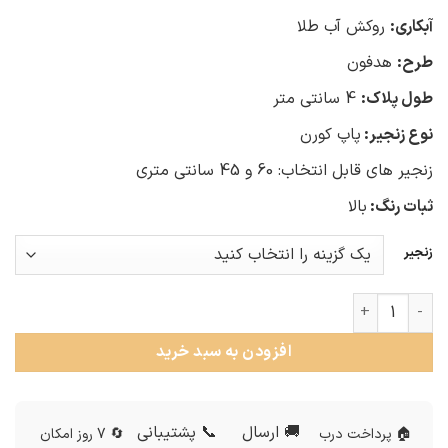
آبکاری:
روکش آب طلا
طرح:
هدفون
طول پلاک:
4 سانتی متر
نوع زنجیر:
پاپ کورن
زنجیر های قابل انتخاب: 60 و 45 سانتی متری
ثبات رنگ:
بالا
زنجیر
گردنبند هدفون طلایی استیل عدد
افزودن به سبد خرید
🚚 ارسال
📞 پشتیبانی
🏠 پرداخت درب
🔄 7 روز امکان