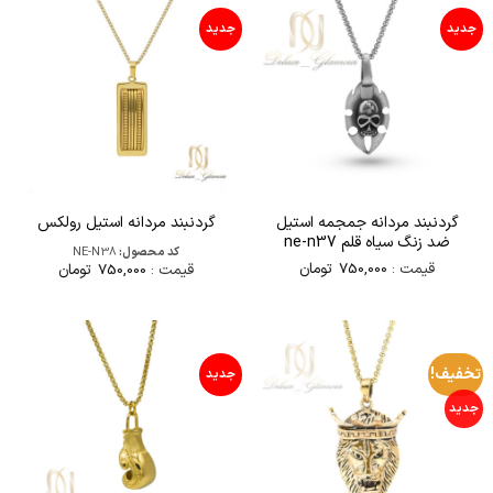
جدید
جدید
گردنبند مردانه جمجمه استیل
گردنبند مردانه استیل رولکس
ضد زنگ سیاه قلم ne-n37
کد محصول:
NE-N38
قیمت :
750,000
تومان
قیمت :
750,000
تومان
تخفیف!
جدید
جدید