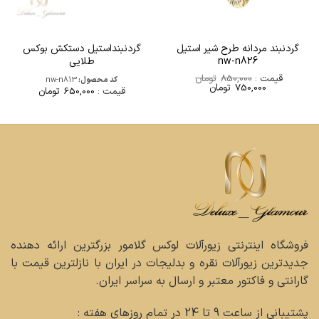
گردنبند مردانه طرح شیر استیل
گردنبنداستیل دستکش بوکس
nw-n826
طلایی
قیمت :
850,000
تومان
کد محصول:
nw-n813
قیمت
قیمت
750,000
تومان
قیمت :
650,000
تومان
اصلی
فعلی
850,000تومان
750,000تومان
بود.
است.
فروشگاه اینترنتی زیورآلات لوکس گلامور بزرگترین ارائه دهنده
جدیدترین زیورآلات نقره و بدلیجات در ایران با نازلترین قیمت با
گارانتی و فاکتور معتبر و ارسال به سراسر ایران.
پشتیبانی از ساعت 9 تا 24 در تمام روزهای هفته :