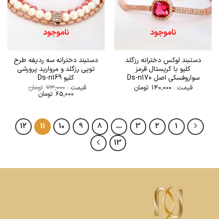
ناموجود
ناموجود
دستبند لوکس دخترانه رزگلد
دستبند دخترانه سه ردیفه طرح
کلیو با کریستال قرمز
توپی رزگلد و مروارید پرورشی
سواروفسکی اصل Ds-n170
کلیو Ds-n169
قیمت :
140,000
تومان
قیمت :
73,000
تومان
قیمت
قیمت
65,000
تومان
اصلی
فعلی
73,000تومان
65,000تومان
بود.
است.
12
11
10
9
8
…
3
2
1
13