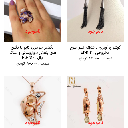
ناموجود
ناموجود
گوشواره آویزی دخترانه کلیو طرح
انگشتر جواهری کلیو با نگین
مخروطی Er-n131
های بنفش سواروسکی و سنگ
اپال RG-N161
قیمت :
64,000
تومان
قیمت :
88,000
تومان
ناموجود
ناموجود