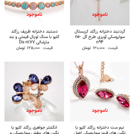
ناموجود
ناموجود
گردنبند دخترانه رزگلد کریستال
دستبند دخترانه ظریف رزگلد
سواروسکی آویزی طرح گل ne-
کلیو با سنگ اوپال قیمتی و بند
n94
مارشالی Ds-n177
قیمت :
120,000
تومان
قیمت :
125,000
تومان
ناموجود
ناموجود
نیم ست دخترانه رزگلد کلیو با
انگشتر جواهری رزگلد کلیو با
نگین های قرمز سواروسکی اصل
نگین های بنفش سواروسکی و