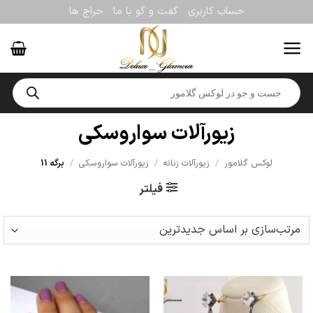
Ski
حساب کاربری
گفت و گو با ما
حراج ها
t
conten
Products
search
زیورآلات سواروسکی
لوکس گلامور
/
زیورآلات زنانه
/
زیورآلات سواروسکی
/
برگه 11
فیلتر