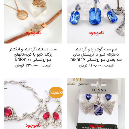
ناموجود
ناموجود
نیم ست گوشواره و گردنبند
ست دستبند،گردنبند و انگشتر
دخترانه کلیو با کریستال های
رزگلد کلیو با کریستالهای
سه بعدی سواروفسکی ns-n147
سواروفسکی BNR-n100
قیمت :
140,000
تومان
قیمت :
230,000
تومان
تخفیف!
ناموجود
ناموجود