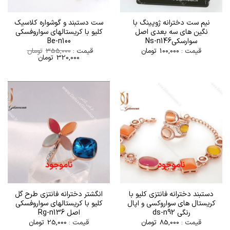
نیم ست دخترانه ژوپینگ با
ست دستبند و گوشواره کلاسیک
نگین های سه بعدی اصل
کلیو با کریستالهای سواروفسکی
سوارسکیNs-n146
Be-n100
قیمت :
100,000
تومان
قیمت :
355,000
تومان
قیمت
قیمت
320,000
تومان
اصلی
فعلی
355,000تومان
320,000تومان
بود.
است.
ناموجود
ناموجود
دستبند دخترانه فانتزی کلیو با
انگشتر دخترانه فانتزی طرح گل
کریستال های سواروکسی و اپال
کلیو با کریستالهای سواروفسکی
رنگی ds-n92
اصل Rg-n136
قیمت :
85,000
تومان
قیمت :
25,000
تومان