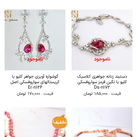
ناموجود
ناموجود
دستبند زنانه جواهری کلاسیک
گوشواره آویزی جواهر کلیو با
کلیو با نگین قرمز سواروفسکی
کریستالهای سواروفسکی اصل
Er-n126
Ds-n172
قیمت :
185,000
تومان
قیمت :
170,000
تومان
تخفیف!