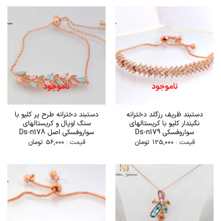
ناموجود
ناموجود
دستبند ظریف رزگلد دخترانه
دستبند دخترانه طرح پر کلیو با
نگیندار کلیو با کریستالهای
سنگ اوپال و کریستالهای
سواروفسکی Ds-n179
سواروفسکی اصل Ds-n178
قیمت :
125,000
تومان
قیمت :
56,000
تومان