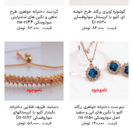
گوشواره آویزی رزگلد طرح خوشه
گردنبند دخترانه جواهری طرح
ای کلیو با کریستال سواروفسکی
ماهی و نگین های شامپاینی
Er-n130
سواروسکی nw-n144
قیمت :
84,000
تومان
قیمت :
83,000
تومان
ناموجود
ناموجود
نیم ست دخترانه جواهری رزگلد
دستبند ظریف طلایی دخترانه
کلیو با نگین های آبی و سفید
نگیندار کلیو با کریستالهای
اصل سواروسکی ns-n150
سواروفسکی Ds-n182
قیمت :
140,000
تومان
قیمت :
58,000
تومان