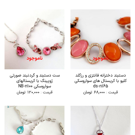
ناموجود
ناموجود
دستبند دخترانه فانتزی و رزگلد
ست دستبند و گردنبند صورتی
کلیو با کریستال های سواروسکی
ژوپینگ با کریستالهای
ds-n165
سواروسکی NB-n100
قیمت :
68,000
تومان
قیمت :
120,000
تومان