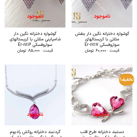
ناموجود
ناموجود
گوشواره دخترانه نگین دار بنفش
گوشواره دخترانه نگین دار
مثلثی با کریستالهای
شامپاینی مثلثی با کریستالهای
سواروفسکی Er-n117
سواروفسکی Er-n116
قیمت :
60,000
تومان
قیمت :
85,000
تومان
تخفیف!
ناموجود
ناموجود
دستبند دخترانه طرح قلب
گردنبند دخترانه روکش رادیوم