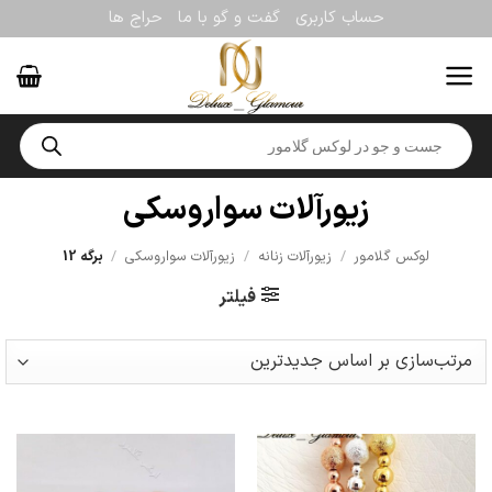
Ski
حساب کاربری
گفت و گو با ما
حراج ها
t
conten
Products
search
زیورآلات سواروسکی
لوکس گلامور
/
زیورآلات زنانه
/
زیورآلات سواروسکی
/
برگه 12
فیلتر