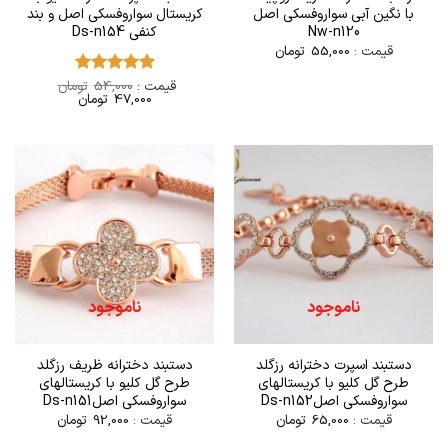
با نگین آبی سواروفسکی اصل
کریستال سواروفسکی اصل و بند
Nw-n120
کنفی Ds-n154
قیمت :
55,000
تومان
قیمت :
54,000
تومان
امتیاز
5
از
قیمت
قیمت
47,000
تومان
5
اصلی
فعلی
54,000تومان
47,000تومان
بود.
است.
ناموجود
ناموجود
دستبند اسپرت دخترانه رزگلد
دستبند دخترانه ظریف رزگلد
طرح گل کلیو با کریستالهای
طرح گل کلیو با کریستالهای
سواروفسکی اصلDs-n152
سواروفسکی اصلDs-n151
قیمت :
65,000
تومان
قیمت :
92,000
تومان