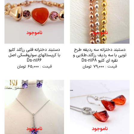
ناموجود
ناموجود
دستبند دخترانه سه ردیفه طرح
دستبند دخترانه قلبی رزگلد کلیو
توپی با سه ردیف رزگلد،طلایی و
با کریستالهای سواروفسکی اصل
نقره ای کلیو Ds-n168
Ds-n166
قیمت :
79,000
تومان
قیمت :
65,000
تومان
ناموجود
ناموجود