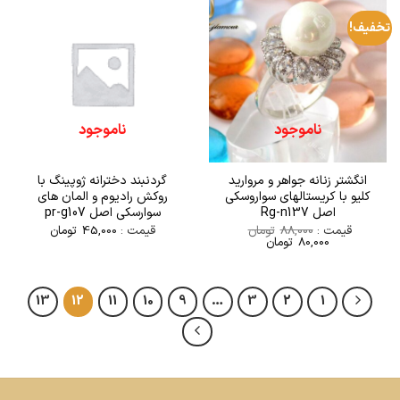
تخفیف!
ناموجود
ناموجود
انگشتر زنانه جواهر و مروارید
گردنبند دخترانه ژوپینگ با
کلیو با کریستالهای سواروسکی
روکش رادیوم و المان های
اصل Rg-n137
سوارسکی اصل pr-g107
قیمت :
88,000
تومان
قیمت :
45,000
تومان
80,000
تومان
13
12
11
10
9
…
3
2
1