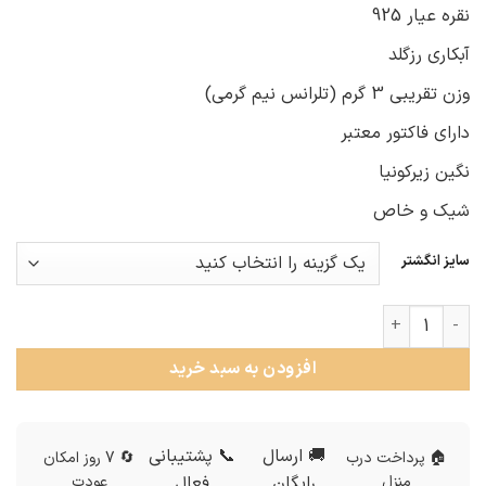
نقره عیار 925
آبکاری رزگلد
وزن تقریبی 3 گرم (تلرانس نیم گرمی)
دارای فاکتور معتبر
نگین زیرکونیا
شیک و خاص
سایز انگشتر
انگشتر زنانه نقره نگین سبز عدد
افزودن به سبد خرید
🚚 ارسال
📞 پشتیبانی
🏠 پرداخت درب
🔄 7 روز امکان
منزل
رایگان
فعال
عودت