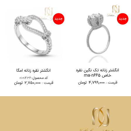
جدید
جدید
انگشتر زنانه تک نگین نقره
انگشتر نقره زنانه امگا
خاص ma-n665
کد محصول:
ri-n436
قیمت :
4,799,000
تومان
قیمت :
2,750,000
تومان