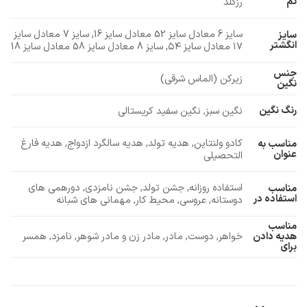
تم
رزگلد
سایز 6 معادل سایز 52 معادل سایز 16, سایز 7 معادل سایز
سایز
انگشتر
۱۷ معادل سایز ۵۴, سایز 8 معادل سایز 58 معادل سایز 18
جنس
زیرکن (الماس شرقی)
نگین
رنگ نگین
نگین سبز, نگین سفید کریستالی
کادو ولنتاین, هدیه تولد, هدیه سالگرد ازدواج, هدیه فارغ
مناسب به
عنوان
التحصیلی
استفاده روزانه, جشن تولد, جشن نامزدی, دورهمی های
مناسب
استفاده در
دوستانه, عروسی, محیط کار, مهمانی های شبانه
مناسب
خواهر, دوست, مادر, مادر زن و مادر شوهر, نامزد, همسر
هدیه دادن
برای