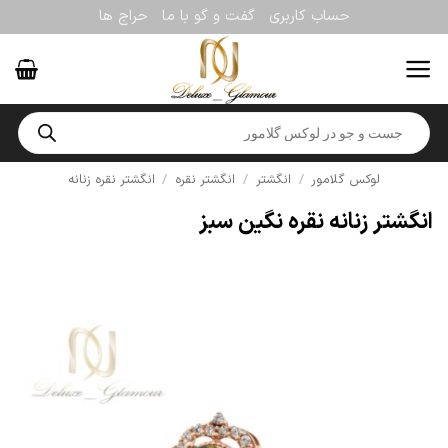
Ski
حساب کاربری
گفت و گو با ما
حراج ها
t
conten
Products
search
لوکس گلامور
/
انگشتر
/
انگشتر نقره
/
انگشتر نقره زنانه
انگشتر زنانه نقره نگین سبز