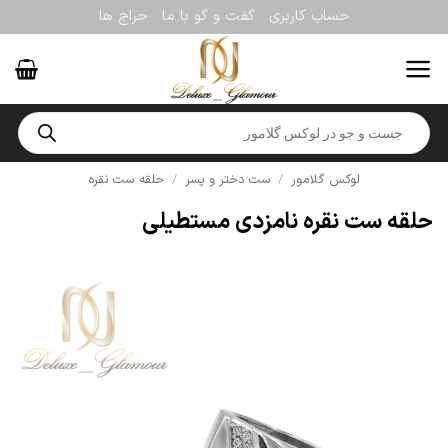
Ski
حساب کاربری
گفت و گو با ما
حراج ها
t
conten
Products
search
لوکس گلامور
/
ست دختر و پسر
/
حلقه ست نقره
حلقه ست نقره نامزدی مستطیلی