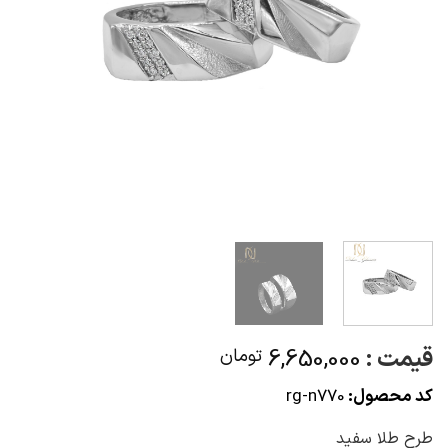
قیمت :
6,650,000
تومان
کد محصول:
rg-n770
طرح طلا سفید