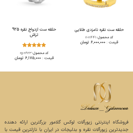
حلقه ست ازدواج نقره 925
حلقه ست نقره نامزدی طلایی
تراش
کد محصول:
ri-n441
قیمت :
6,000,000
تومان
امتیاز
5
از
کد محصول:
rg-n923
5
قیمت :
6,175,000
تومان
فروشگاه اینترنتی زیورآلات لوکس گلامور بزرگترین ارائه دهنده
جدیدترین زیورآلات نقره و بدلیجات در ایران با نازلترین قیمت با