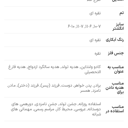
تم
نقره ای
سایز
10-7, 11-6, 11-7, 6-10
انگشتر
رنگ آبکاری
نقره ای
جنس فلز
نقره
کادو ولنتاین, هدیه تولد, هدیه سالگرد ازدواج, هدیه فارغ
مناسب به
عنوان
التحصیلی
مناسب
برادر, پدر, خواهر, دوست, فرزند (پسر), فرزند (دختر), مادر,
هدیه دادن
نامزد, همسر
برای
استفاده روزانه, جشن تولد, جشن نامزدی, دورهمی های
مناسب
دوستانه, عروسی, محیط کار, مراسم رسمی, مهمانی های
استفاده در
شبانه