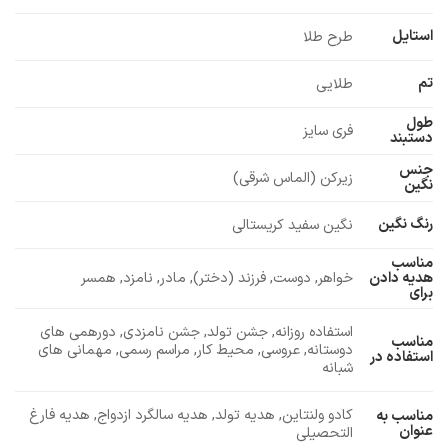
استایل
طرح طلا
تم
طلایی
طول
فری سایز
دستبند
جنس
زیرکن (الماس شرقی)
نگین
رنگ نگین
نگین سفید کریستالی
مناسب
خواهر, دوست, فرزند (دختر), مادر, نامزد, همسر
هدیه دادن
برای
استفاده روزانه, جشن تولد, جشن نامزدی, دورهمی های
مناسب
دوستانه, عروسی, محیط کار, مراسم رسمی, مهمانی های
استفاده در
شبانه
کادو ولنتاین, هدیه تولد, هدیه سالگرد ازدواج, هدیه فارغ
مناسب به
عنوان
التحصیلی