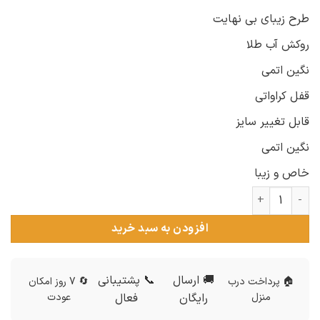
طرح زیبای بی نهایت
روکش آب طلا
نگین اتمی
قفل کراواتی
قابل تغییر سایز
نگین اتمی
خاص و زیبا
دستبند دخترانه استیل بی نهایت عدد
افزودن به سبد خرید
🚚 ارسال
📞 پشتیبانی
🏠 پرداخت درب
🔄 7 روز امکان
منزل
رایگان
فعال
عودت