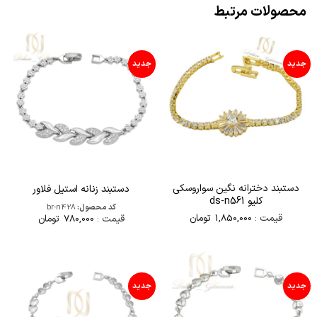
محصولات مرتبط
جدید
جدید
دستبند دخترانه نگین سواروسکی
دستبند زنانه استیل فلاور
کلیو ds-n561
کد محصول:
br-n428
قیمت :
1,850,000
تومان
قیمت :
780,000
تومان
جدید
جدید