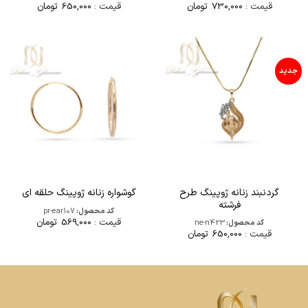
قیمت :
730,000
تومان
قیمت :
650,000
تومان
جدید
گردنبند زنانه ژوپینگ طرح
گوشواره زنانه ژوپینگ حلقه ای
فرشته
کد محصول:
pr-ear107
قیمت :
569,000
تومان
کد محصول:
ne-n423
قیمت :
650,000
تومان