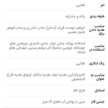
تم
طلایی
طبقه بندی
زنانه و دخترانه
مناسب
خواهر, دوست, فرزند (دختر), مادر, مادر زن و مادر شوهر,
هدیه دادن
نامزد, همسر
برای
استفاده روزانه, جشن تولد, جشن نامزدی, دورهمی های
مناسب
دوستانه, عروسی, محیط کار, مراسم رسمی, مهمانی های
استفاده در
شبانه
رنگ آبکاری
طلایی
کادو ولنتاین, هدیه تولد, هدیه سالگرد ازدواج, هدیه فارغ
مناسب به
عنوان
التحصیلی
استایل
طرح طلا
جنس فلز
مس با روکش آب طلای 18 عیار