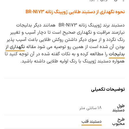
نحوه نگهداری از دستبند طلایی ژوپینگ زنانه BR-N173
دستبند برند ژوپینگ زنانه BR-N173 همانند دیگر بدلیجات
نیازمند مراقبت و نگهداری صحیح است تا دچار آسیب و تغییر
رنگ نگردد و از سوی دیگر داشتن روکش طلایی باعث آسیب پذیر
بودن آن شده است از همین رو توصیه می شود مقاله
نگهداری از
بدلیجات
را مطالعه کرده و به نکات گفته شده در آن توجه کنید تا
همواره دستبند ژوپینگ با رنگ اولیه طلایی داشته باشید.
توضیحات تکمیلی
طول
18 سانتی متر
دستبند
طرح
دستبند قلب
محبوب