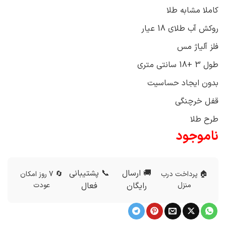
کاملا مشابه طلا
روکش آب طلای 18 عیار
فلز آلیاژ مس
طول 3 +18 سانتی متری
بدون ایجاد حساسیت
قفل خرچنگی
طرح طلا
ناموجود
🚚 ارسال
📞 پشتیبانی
🏠 پرداخت درب
🔄 7 روز امکان
منزل
رایگان
فعال
عودت