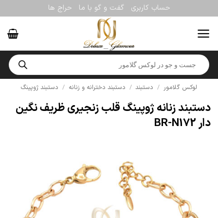
Ski
حساب کاربری
گفت و گو با ما
حراج ها
t
conten
Products
search
لوکس گلامور
/
دستبند
/
دستبند دخترانه و زنانه
/
دستبند ژوپینگ
دستبند زنانه ژوپینگ قلب زنجیری ظریف نگین
دار BR-N172