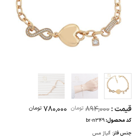
قیمت
قیمت
قیمت :
894,000
780,000
تومان
تومان
اصلی
فعلی
کد محصول:
br-n349
894,000تومان
000
بود.
است.
جنس فلز
: آلیاژ مس