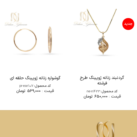
جدید
گردنبند زنانه ژوپینگ طرح
گوشواره زنانه ژوپینگ حلقه ای
فرشته
کد محصول:
pr-ear107
قیمت :
569,000
تومان
کد محصول:
ne-n423
قیمت :
650,000
تومان