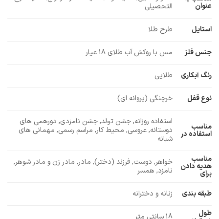
عنوان
التحصیلی
استایل
طرح طلا
جنس فلز
مس با روکش آب طلای 18 عیار
رنگ آبکاری
طلایی
نوع قفل
خرچنگی (پروانه ای)
استفاده روزانه, جشن تولد, جشن نامزدی, دورهمی های
مناسب
دوستانه, عروسی, محیط کار, مراسم رسمی, مهمانی های
استفاده در
شبانه
مناسب
خواهر, دوست, فرزند (دختر), مادر, مادر زن و مادر شوهر,
هدیه دادن
نامزد, همسر
برای
طبقه بندی
زنانه و دخترانه
طول
18 سانتی متر