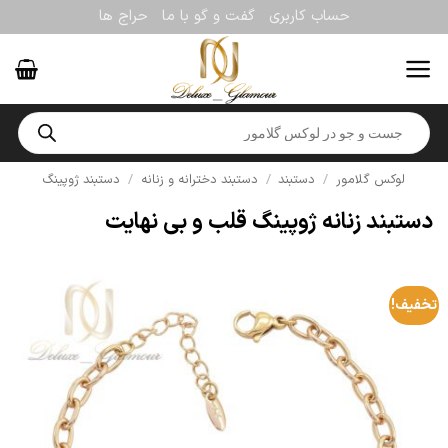
Ski
حساب کاربری
گفت و گو با ما
حراج ها
t
conten
Products
search
لوکس گلامور
/
دستبند
/
دستبند دخترانه و زنانه
/
دستبند ژوپینگ
دستبند زنانه ژوپینگ قلب و بی نهایت
تخفیف!