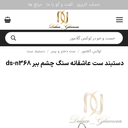
Ski
حساب کاربری
گفت و گو با ما
حراج ها
t
conten
Products
search
لوکس گلامور
/
ست دختر و پسر
/
دستبند ست
دستبند ست عاشقانه سنگ چشم ببر ds-n368