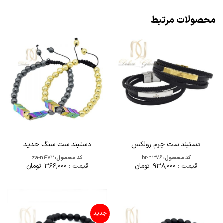
محصولات مرتبط
دستبند ست چرم رولکس
دستبند ست سنگ حدید
کد محصول:
br-n376
کد محصول:
za-n472
قیمت :
938,000
تومان
قیمت :
366,000
تومان
جدید