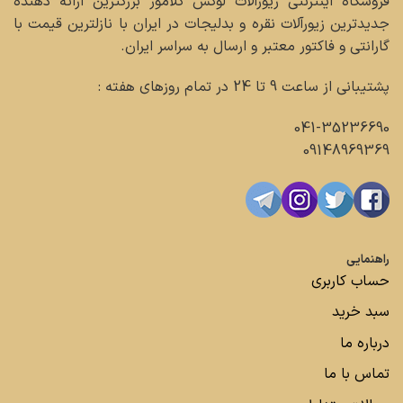
فروشگاه اینترنتی زیورآلات لوکس گلامور بزرگترین ارائه دهنده
جدیدترین زیورآلات نقره و بدلیجات در ایران با نازلترین قیمت با
گارانتی و فاکتور معتبر و ارسال به سراسر ایران.
پشتیبانی از ساعت 9 تا 24 در تمام روزهای هفته :
041-35236690
09148969369
راهنمایی
حساب کاربری
سبد خرید
درباره ما
تماس با ما