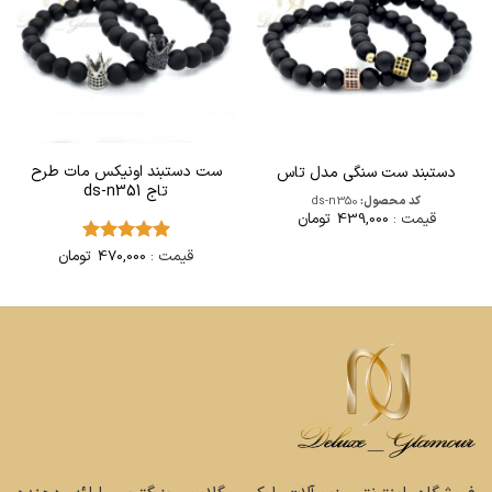
ست دستبند اونیکس مات طرح
دستبند ست سنگی مدل تاس
تاج ds-n351
کد محصول:
ds-n350
قیمت :
439,000
تومان
قیمت :
470,000
تومان
امتیاز
5
از
5