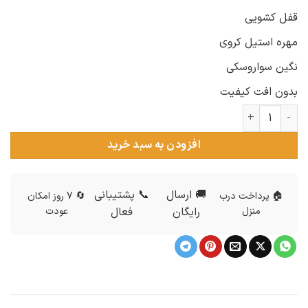
قفل کشویی
مهره استیل کروی
نگین سواروسکی
بدون افت کیفیت
دستبند ست عاشقانه سنگ چشم ببر ds-n368 عدد
افزودن به سبد خرید
🚚 ارسال
📞 پشتیبانی
🏠 پرداخت درب
🔄 7 روز امکان
منزل
رایگان
فعال
عودت