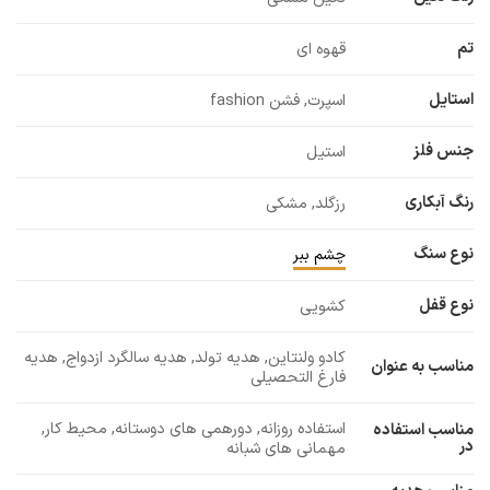
تم
قهوه ای
استایل
اسپرت, فشن fashion
جنس فلز
استیل
رنگ آبکاری
رزگلد, مشکی
نوع سنگ
چشم ببر
نوع قفل
کشویی
کادو ولنتاین, هدیه تولد, هدیه سالگرد ازدواج, هدیه
مناسب به عنوان
فارغ التحصیلی
استفاده روزانه, دورهمی های دوستانه, محیط کار,
مناسب استفاده
در
مهمانی های شبانه