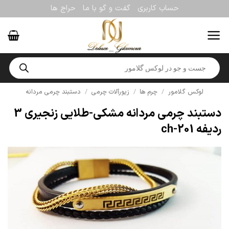
Ski
حساب کاربری
گفت و گو با ما
حراج ها
t
conten
Products
search
لوکس گلامور
/
چرم ها
/
زیورآلات چرمی
/
دستبند چرمی مردانه
دستبند چرمی مردانه مشکی-طلایی زنجیری 3
ردیفه ch-201