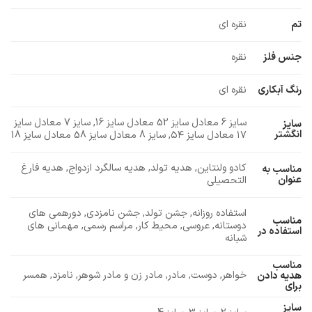
تم
نقره ای
جنس فلز
نقره
رنگ آبکاری
نقره ای
سایز 6 معادل سایز 52 معادل سایز 16, سایز 7 معادل سایز
سایز
انگشتر
۱۷ معادل سایز ۵۴, سایز 8 معادل سایز 58 معادل سایز 18
کادو ولنتاین, هدیه تولد, هدیه سالگرد ازدواج, هدیه فارغ
مناسب به
عنوان
التحصیلی
استفاده روزانه, جشن تولد, جشن نامزدی, دورهمی های
مناسب
دوستانه, عروسی, محیط کار, مراسم رسمی, مهمانی های
استفاده در
شبانه
مناسب
خواهر, دوست, مادر, مادر زن و مادر شوهر, نامزد, همسر
هدیه دادن
برای
سایز