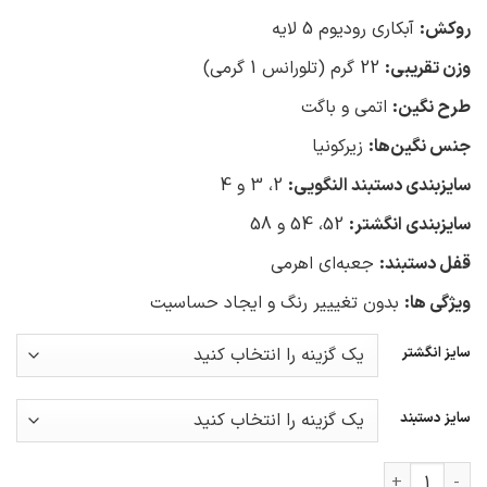
روکش:
آبکاری رودیوم 5 لایه
وزن تقریبی:
22 گرم (تلورانس 1 گرمی)
طرح نگین:
اتمی و باگت
جنس نگین‌ها:
زیرکونیا
سایزبندی دستبند النگویی:
2، 3 و 4
سایزبندی انگشتر:
52، 54 و 58
قفل دستبند:
جعبه‌ای اهرمی
ویژگی ها:
بدون تغیییر رنگ و ایجاد حساسیت
سایز انگشتر
سایز دستبند
ست دستبند و انگشتر نقره زنانه عدد