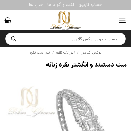
Ski
حساب کاربری
گفت و گو با ما
حراج ها
t
conten
Products
search
لوکس گلامور
/
زیورآلات نقره
/
نیم ست نقره
ست دستبند و انگشتر نقره زنانه