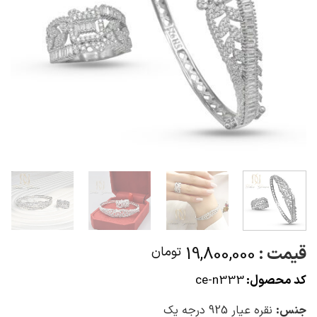
قیمت :
19,800,000
تومان
کد محصول:
ce-n333
جنس:
نقره عیار 925 درجه یک