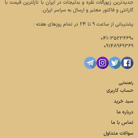
جدیدترین زیورآلات نقره و بدلیجات در ایران با نازلترین قیمت با
گارانتی و فاکتور معتبر و ارسال به سراسر ایران.
پشتیبانی از ساعت 9 تا 24 در تمام روزهای هفته :
041-35236690
09148969369
راهنمایی
حساب کاربری
سبد خرید
درباره ما
تماس با ما
سوالات متداول