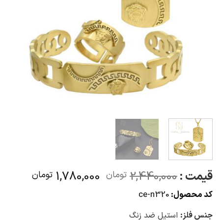
قیمت
قیمت
قیمت :
2,440,000
1,780,000
تومان
تومان
اصلی
فعلی
کد محصول:
ce-n320
2,440,000تومان
بود.
است.
جنس فلز:
استیل ضد زنگ