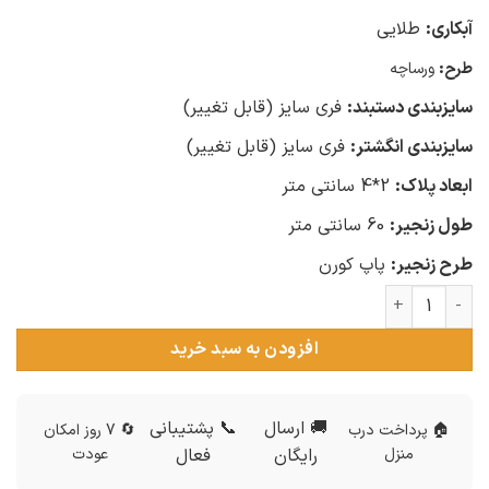
آبکاری:
طلایی
طرح:
ورساچه
سایزبندی دستبند:
فری سایز (قابل تغییر)
سایزبندی انگشتر:
فری سایز (قابل تغییر)
ابعاد پلاک:
2*4 سانتی متر
طول زنجیر:
60 سانتی متر
طرح زنجیر:
پاپ کورن
ست مردانه ورساچه استیل عدد
افزودن به سبد خرید
🚚 ارسال
📞 پشتیبانی
🏠 پرداخت درب
🔄 7 روز امکان
منزل
رایگان
فعال
عودت