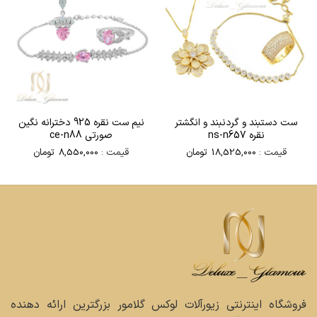
ست دستبند و گردنبند و انگشتر
نیم ست نقره 925 دخترانه نگین
نقره ns-n657
صورتی ce-n88
قیمت :
18,525,000
تومان
قیمت :
8,550,000
تومان
فروشگاه اینترنتی زیورآلات لوکس گلامور بزرگترین ارائه دهنده