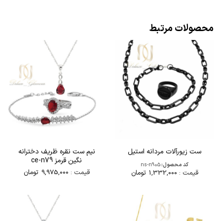
محصولات مرتبط
نیم ست نقره ظریف دخترانه
ست زیورآلات مردانه استیل
نگین قرمز ce-n79
کد محصول:
ns-n905
قیمت :
9,975,000
تومان
قیمت :
1,332,000
تومان