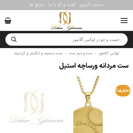
Ski
حساب کاربری
گفت و گو با ما
حراج ها
t
conten
Products
search
لوکس گلامور
/
ست و نیم ست
/
ست دستبند و انگشتر و گردنبند
ست مردانه ورساچه استیل
تخفیف!