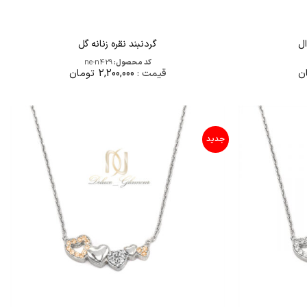
ال
گردنبند نقره زنانه گل
کد محصول:
ne-n429
ن
قیمت :
2,200,000
تومان
جدید