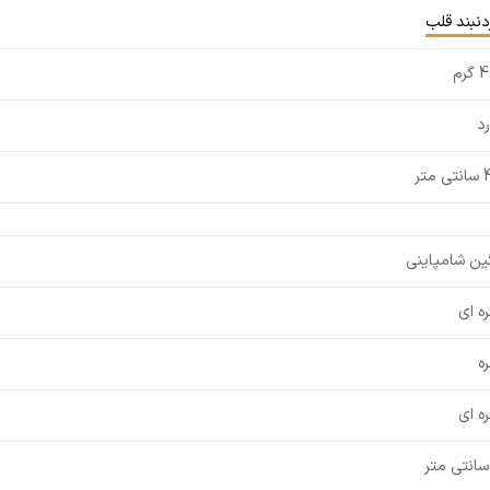
دنبند قلب
گرم
رد
 متر
ین شامپاینی
ره ای
ره
ره ای