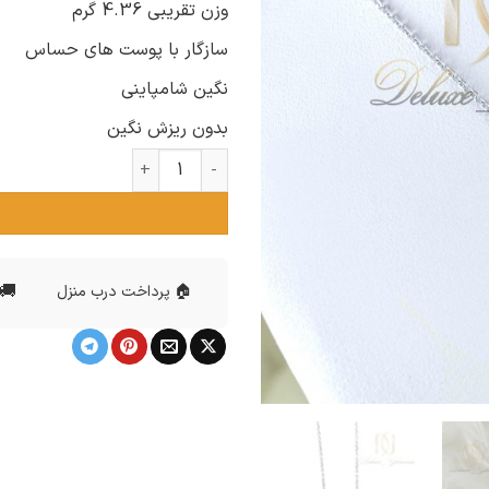
وزن تقریبی 4.36 گرم
سازگار با پوست های حساس
نگین شامپاینی
بدون ریزش نگین
گردنبند دخترانه نقره طرح قلب عدد
🚚 
🏠 پرداخت درب منزل