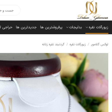
Ski
Products
t
search
conten
زیورآلات نقره
بدلیجات
پرفروشترین ها
جدیدترین ها
حراجی ل
لوکس گلامور
/
زیورآلات نقره
/
گردنبند نقره زنانه