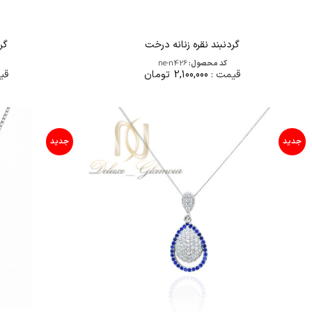
گردنبند نقره زنانه درخت
گر
کد محصول:
ne-n426
قیمت :
2,100,000
تومان
قی
جدید
جدید