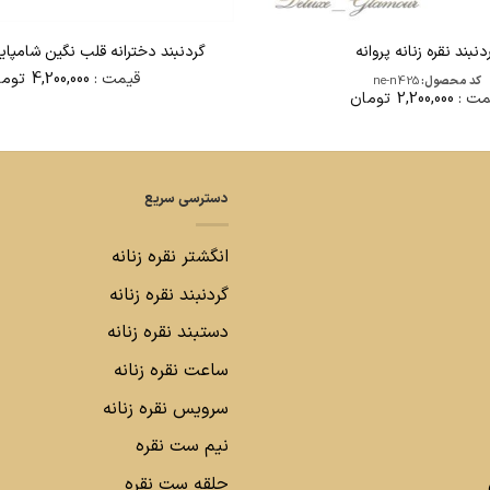
دنبند نقره زنانه پروانه
گردنبند دخترانه قلب نگین شامپاینی n689
قیمت :
4,200,000
توما
کد محصول:
ne-n425
مت :
2,200,000
تومان
دسترسی سریع
انگشتر نقره زنانه
گردنبند نقره زنانه
دستبند نقره زنانه
ساعت نقره زنانه
سرویس نقره زنانه
نیم ست نقره
حلقه ست نقره