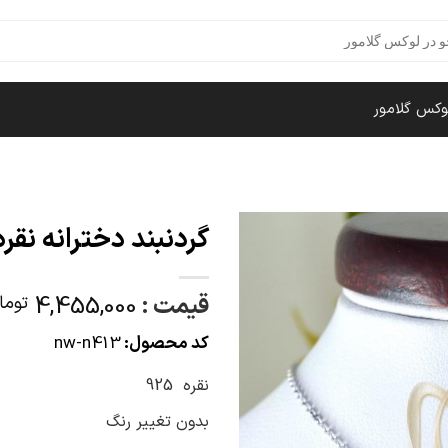
وکس گلامور
گردنبند دخترانه نقر
قیمت :
4,455,000
توما
کد محصول:
nw-n413
نقره 925
بدون تغییر رنگ