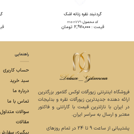
گردنبند نقره زنانه اشک
گر
کد محصول:
ma-n779
قیمت :
2,970,000
تومان
قی
راهنمایی
حساب کاربری
سبد خرید
درباره ما
فروشگاه اینترنتی زیورآلات لوکس گلامور بزرگترین
ارائه دهنده جدیدترین زیورآلات نقره و بدلیجات
تماس با ما
در ایران با نازلترین قیمت با گارانتی و فاکتور
سوالات متداول
معتبر و ارسال به سراسر ایران.
مقالات
پشتیبانی از ساعت 9 تا 24 در تمام روزهای
پیگیری سفارش