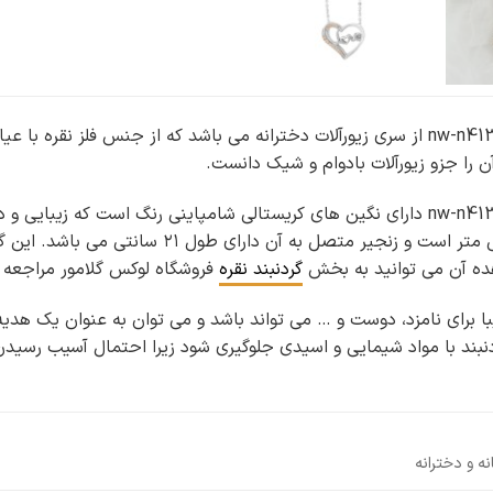
 را جزو زیورآلات بادوام و شیک دانست.
گردنبند دخترانه نقره طرح قلب nw-n413 دارای نگین های کریستالی شامپاینی رن
تقریبی پلاک این گردنبند ۲ سانتی متر است 
هده آن می توانید به بخش
گردنبند نقره
فروشگاه لوکس گلامور مراجعه ف
با برای نامزد، دوست و … می تواند باشد و می توان به عنوان یک هدیه
بند با مواد شیمایی و اسیدی جلوگیری شود زیرا احتمال آسیب رسیدن ب
انه و دخترانه