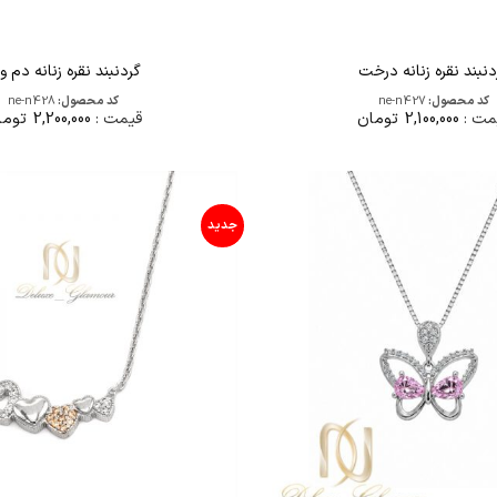
دنبند نقره زنانه درخت
گردنبند نقره زنانه دم و
کد محصول:
ne-n427
کد محصول:
ne-n428
مت :
2,100,000
تومان
قیمت :
2,200,000
توما
جدید