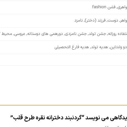
هری, فشن fashion
اهر, دوست, فرزند (دختر), نامزد
تفاده روزانه, جشن تولد, جشن نامزدی, دورهمی های دوستانه, عروسی, محیط ک
دو ولنتاین, هدیه تولد, هدیه فارغ التحصیلی
یدگاهی می نویسد “گردنبند دخترانه نقره طرح قلب”