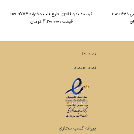
nw-
گردنبند نقره فانتزی طرح قلب دخترانه nw-n784
ن
قیمت :
4,200,000
تومان
نماد ها
نماد اعتماد
پروانه کسب مجازی