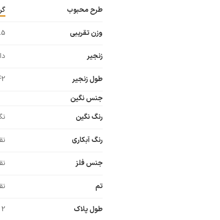
طرح محبوب
گر
وزن تقریبی
4.5 
زنجیر
دا
طول زنجیر
42 سانتی
جنس نگین
رنگ نگین
نگ
رنگ آبکاری
نق
جنس فلز
نق
تم
نق
طول پلاک
2 سانتی متر