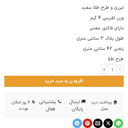
لیزری و طرح طلا سفید
وزن تقریبی 4 گرم
دارای فاکتور معتبر
طول پلاک 3 سانتی متری
زنجیر 42 سانتی متری
طرح طلا
گردنبند دو اسمی نقره سحر و علیرضا عدد
افزودن به سبد خرید
🚚 ارسال
📞 پشتیبانی
🏠 پرداخت درب
🔄 7 روز امکان
منزل
رایگان
فعال
عودت