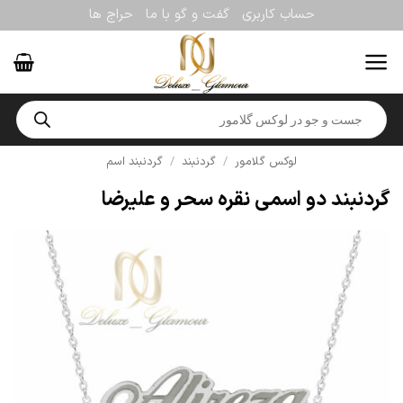
Ski
حساب کاربری
گفت و گو با ما
حراج ها
t
conten
Products
search
لوکس گلامور
/
گردنبند
/
گردنبند اسم
گردنبند دو اسمی نقره سحر و علیرضا