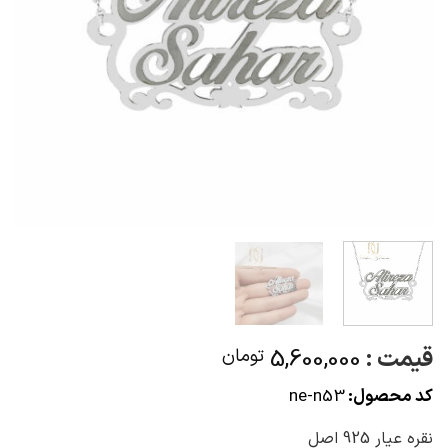
قیمت :
5,600,000
تومان
کد محصول:
ne-n53
نقره عیار 925 اصل