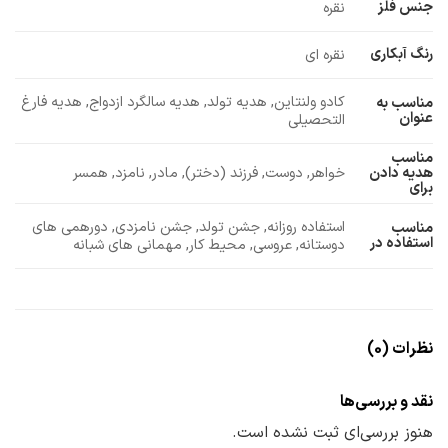
جنس فلز
نقره
رنگ آبکاری
نقره ای
کادو ولنتاین, هدیه تولد, هدیه سالگرد ازدواج, هدیه فارغ
مناسب به
عنوان
التحصیلی
مناسب
خواهر, دوست, فرزند (دختر), مادر, نامزد, همسر
هدیه دادن
برای
استفاده روزانه, جشن تولد, جشن نامزدی, دورهمی های
مناسب
استفاده در
دوستانه, عروسی, محیط کار, مهمانی های شبانه
نظرات (0)
نقد و بررسی‌ها
هنوز بررسی‌ای ثبت نشده است.