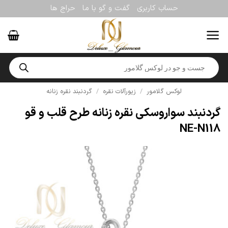
Ski
حساب کاربری
گفت و گو با ما
حراج ها
t
conten
Products
search
لوکس گلامور
/
زیورآلات نقره
/
گردنبند نقره زنانه
گردنبند سواروسکی نقره زنانه طرح قلب و قو
NE-N118