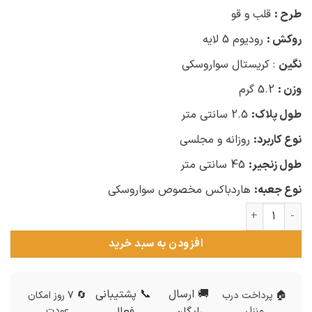
طرح :
قلب و قو
روکش :
رودیوم 5 لایه
نگین
: کریستال سواروسکی
وزن :
5.2 گرم
طول پلاک:
2.5 سانتی متر
نوع کاربرد:
روزانه و مجلسی
طول زنجیر:
45 سانتی متر
نوع جعبه:
هاردباکس مخصوص سواروسکی
گردنبند سواروسکی نقره زنانه طرح قلب و قو NE-N118 عدد
افزودن به سبد خرید
🚚 ارسال
📞 پشتیبانی
🏠 پرداخت درب
🔄 7 روز امکان
منزل
رایگان
فعال
عودت