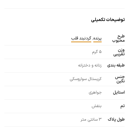
توضیحات تکمیلی
طرح
پرنده
,
گردنبند قلب
محبوب
وزن
5 گرم
تقریبی
طبقه بندی
زنانه و دخترانه
جنس
کریستال سواروسکی
نگین
استایل
جواهری
تم
بنفش
طول پلاک
3 سانتی متر