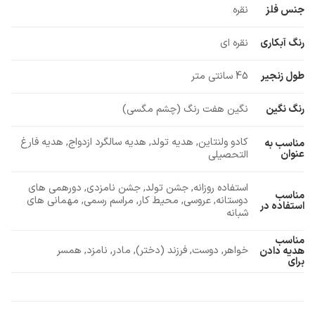
جنس فلز
نقره
رنگ آبکاری
نقره ای
طول زنجیر
45 سانتی متر
رنگ نگین
نگین هفت رنگ (چشم مگسی)
کادو ولنتاین, هدیه تولد, هدیه سالگرد ازدواج, هدیه فارغ
مناسب به
عنوان
التحصیلی
استفاده روزانه, جشن تولد, جشن نامزدی, دورهمی های
مناسب
دوستانه, عروسی, محیط کار, مراسم رسمی, مهمانی های
استفاده در
شبانه
مناسب
خواهر, دوست, فرزند (دختر), مادر, نامزد, همسر
هدیه دادن
برای