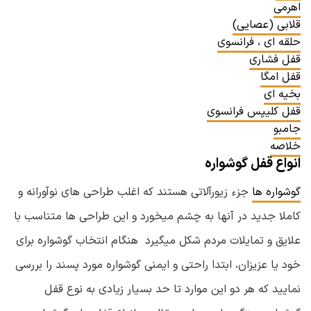
اهرمی
قلابی (عصایی)
حلقه ای ، فرانسوی
قفل فشاری
قفل امگا
بخیه ای
قفل کلیپس فرانسوی
جامبو
خلاصه
انواع قفل گوشواره
گوشواره ها
جزء زیورآلاتی هستند که اغلب طراحی های نوآورانه و
کاملا جدید در آنها به چشم میخورد و این طراحی ها متناسب با
علایق و تمایلات مردم شکل میگیرد هنگام انتخاب گوشواره برای
خود یا عزیزان، ابتدا راحتی و ایمنی گوشواره مورد پسند را بررسی
نمایید که هر دو این موارد تا حد بسیار زیادی به نوع قفل