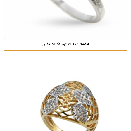
انگشتر دخترانه ژوپینگ تک نگین