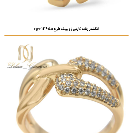
انگشتر زنانه کارتیر ژوپینگ طرح طلا rg-n136