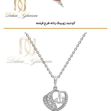
گردنبند ژوپینگ زنانه طرح فرشته