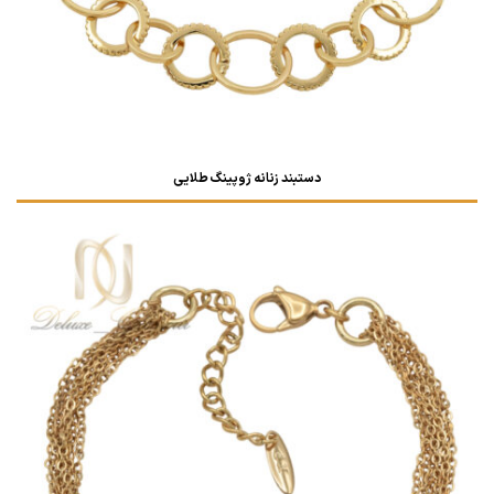
دستبند زنانه ژوپینگ طلایی