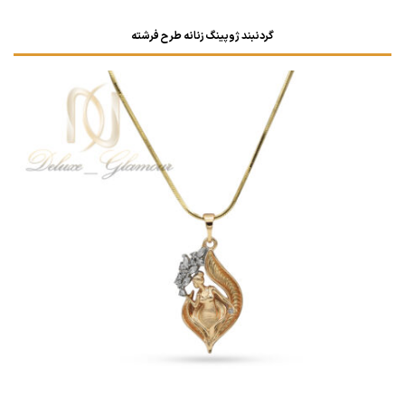
گردنبند ژوپینگ زنانه طرح فرشته