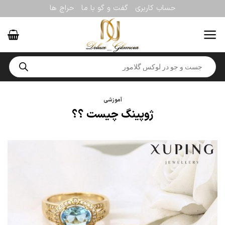
Ski
حساب کاربری
گفت و گو با ما
حراج ها
t
conten
Products
search
آموزشی
ژوپینگ چیست ؟؟