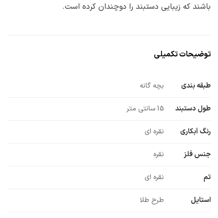
باشند که زیبایی دستبند را دوچندان کرده است.
توضیحات تکمیلی
طبقه بندی
بچه گانه
طول دستبند
15 سانتی متر
رنگ آبکاری
نقره ای
جنس فلز
نقره
تم
نقره ای
استایل
طرح طلا