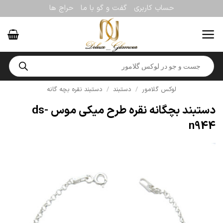
Ski
حساب کاربری
گفت و گو با ما
حراج ها
t
conten
Products
search
لوکس گلامور
/
دستبند
/
دستبند نقره بچه گانه
دستبند بچگانه نقره طرح میکی موس ds-
n944