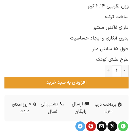
وزن تقریبی 2.14 گرم
ساخت ترکیه
دارای فاکتور معتبر
بدون آبکاری و ایجاد حساسیت
طول 15 سانتی متر
طرح طلای کودک
دستبند بچگانه نقره طرح میکی موس ds-n944 عدد
افزودن به سبد خرید
🚚 ارسال
📞 پشتیبانی
🏠 پرداخت درب
🔄 7 روز امکان
منزل
رایگان
فعال
عودت