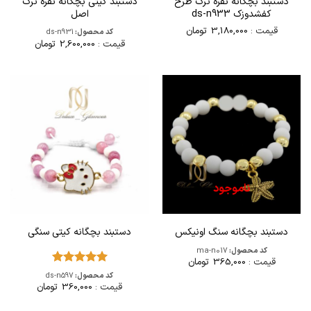
دستبند بچگانه نقره ترک طرح
دستبند کیتی بچگانه نقره ترک
کفشدوزک ds-n933
اصل
قیمت :
3,180,000
تومان
کد محصول:
ds-n931
قیمت :
2,600,000
تومان
ناموجود
دستبند بچگانه سنگ اونیکس
دستبند بچگانه کیتی سنگی
کد محصول:
ma-n017
قیمت :
365,000
تومان
امتیاز
5
از
کد محصول:
ds-n597
5
قیمت :
360,000
تومان