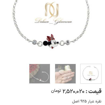
قیمت :
2,520,020
تومان
نقره عیار 925 اصل