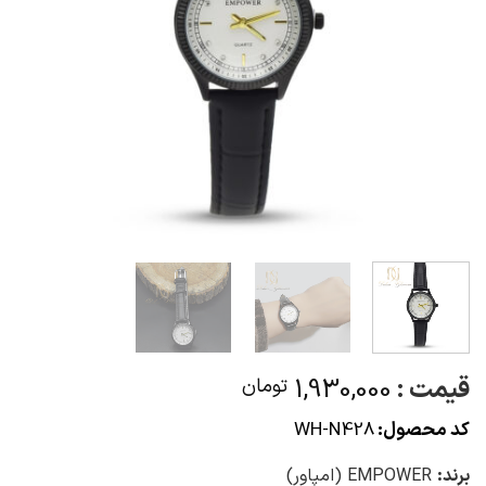
قیمت :
1,930,000
تومان
کد محصول:
WH-N428
برند:
EMPOWER (امپاور)