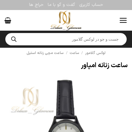
Ski
حساب کاربری
گفت و گو با ما
حراج ها
t
conten
Products
search
لوکس گلامور
/
ساعت
/
ساعت مچی زنانه استیل
ساعت زنانه امپاور