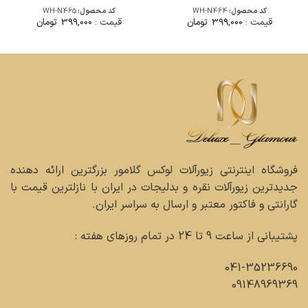
کد محصول:
WH-N464
کد محصول:
WH-N465
قیمت :
399,000
تومان
قیمت :
399,000
تومان
فروشگاه اینترنتی زیورآلات لوکس گلامور بزرگترین ارائه دهنده
جدیدترین زیورآلات نقره و بدلیجات در ایران با نازلترین قیمت با
گارانتی و فاکتور معتبر و ارسال به سراسر ایران.
پشتیبانی از ساعت 9 تا 24 در تمام روزهای هفته :
041-35236690
09148969369