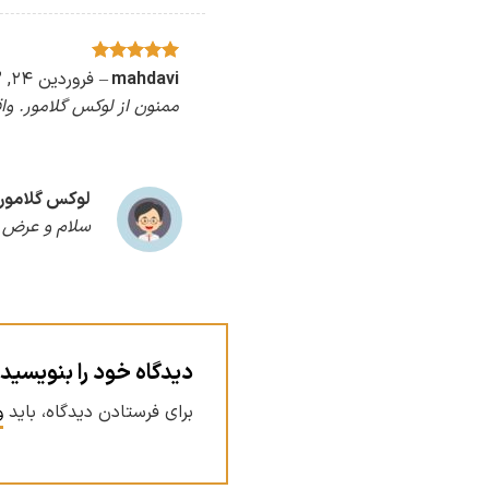
امتیاز
5
mahdavi
از
–
فروردین ۲۴, ۱۴۰۳
5
ممنون از لوکس گلامور. واق
لوکس گلامور
سلام و عرض ا
دیدگاه خود را بنویسید
برای فرستادن دیدگاه، باید
و