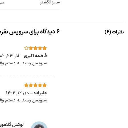
سایز انگشتر
سایز 6 معادل سایز 52 معادل سایز 16, سایز 7 معاد
6 دیدگاه برای
سرویس نقره 925 ظریف نگین دار n659
نظرات (6)
امتیاز
4
فاطمه اکبری
–
آذر ۲۴, ۱۴۰۲
از 5
سرویس رسید به دستم واقع
امتیاز
علیزاده
5
–
از
دی ۱۲, ۱۴۰۲
5
سرویس رسید به دستم واقع
لوکس گلامور