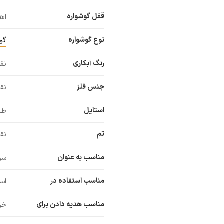
قفل گوشواره
اه
نوع گوشواره
گوش
رنگ آبکاری
نقر
جنس فلز
نقر
استایل
طر
تم
نقر
مناسب به عنوان
سرو
مناسب استفاده در
اس
مناسب هدیه دادن برای
خوا