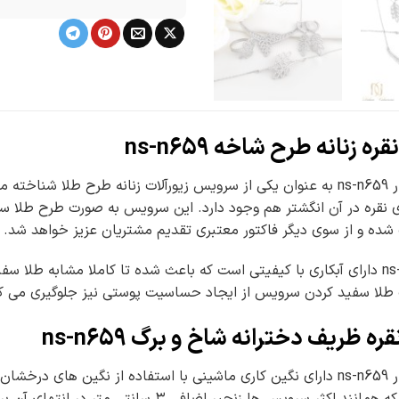
نانه طرح شاخه ns-n659
سرویس نقره ۹۲۵ ظریف نگین دار ns-n659 به عنوان یکی از سرویس زیورآلات زنان
ده و از سوی دیگر فاکتور معتبری تقدیم مشتریان عزیز خواهد شد.
سرویس نقره ظریف شاخه ns-n659 دارای آبکاری با کیفیتی است که باعث شده تا کاملا 
گ طلا سفید کردن سرویس از ایجاد حساسیت پوستی نیز جلوگیری می ک
یف دخترانه شاخ و برگ ns-n659
سرویس نقره ۹۲۵ ظریف نگین دار ns-n659 دارای نگین کاری ماشینی با استفاد