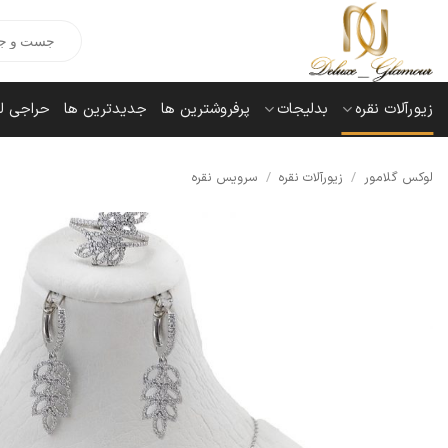
Ski
Products
t
search
conten
زیورآلات نقره
بدلیجات
پرفروشترین ها
جدیدترین ها
حراجی ل
لوکس گلامور
/
زیورآلات نقره
/
سرویس نقره