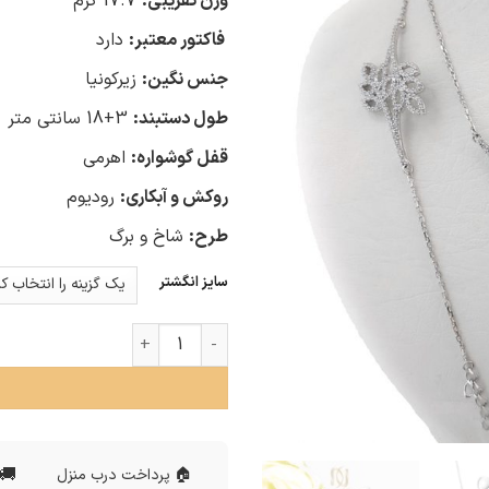
وزن تقریبی:
17.7 گرم
فاکتور معتبر:
دارد
جنس نگین:
زیرکونیا
طول دستبند:
3+18 سانتی متر
قفل گوشواره:
اهرمی
روکش و آبکاری:
رودیوم
طرح:
شاخ و برگ
سایز انگشتر
سرویس نقره 925 ظریف نگین دار ns-n659 عدد
🚚 
🏠 پرداخت درب منزل