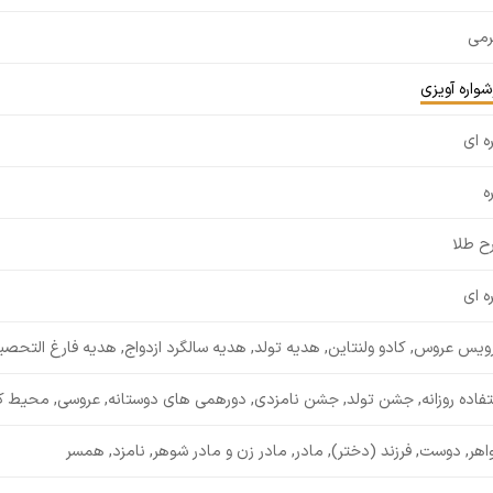
رمی
واره آویزی
ه ای
ه
ح طلا
ه ای
یس عروس, کادو ولنتاین, هدیه تولد, هدیه سالگرد ازدواج, هدیه فارغ التحصی
تفاده روزانه, جشن تولد, جشن نامزدی, دورهمی های دوستانه, عروسی, محیط کا
هر, دوست, فرزند (دختر), مادر, مادر زن و مادر شوهر, نامزد, همسر