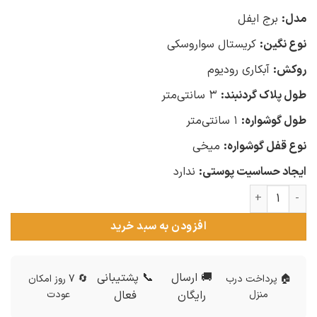
مدل:
برج ایفل
نوع نگین:
کریستال سواروسکی
روکش:
آبکاری رودیوم
طول پلاک گردنبند:
۳ سانتی‌متر
طول گوشواره:
۱ سانتی‌متر
نوع قفل گوشواره:
میخی
ایجاد حساسیت پوستی:
ندارد
نیم ست دخترانه ژوپینگ مدل برج ایفل عدد
افزودن به سبد خرید
🚚 ارسال
📞 پشتیبانی
🏠 پرداخت درب
🔄 7 روز امکان
منزل
رایگان
فعال
عودت