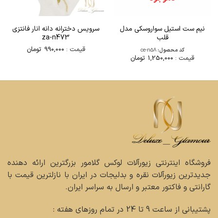
نیم ست استیل سواروسکی مدل
سرویس دخترانه دانه انار فانتزی
قلب
za-n473
قیمت :
990,000
تومان
کد محصول:
ce-n58
قیمت :
1,250,000
تومان
فروشگاه اینترنتی زیورآلات لوکس گلامور بزرگترین ارائه دهنده
جدیدترین زیورآلات نقره و بدلیجات در ایران با نازلترین قیمت با
گارانتی و فاکتور معتبر و ارسال به سراسر ایران.
پشتیبانی از ساعت 9 تا 24 در تمام روزهای هفته :