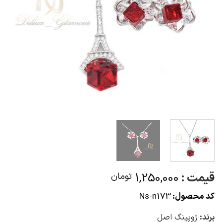
قیمت :
1,250,000
تومان
کد محصول:
Ns-n173
برند:
ژوپینگ اصل