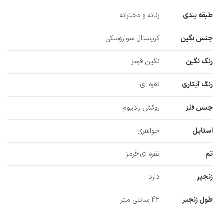
طبقه بندی
زنانه و دخترانه
جنس نگین
کریستال سواروسکی
رنگ نگین
نگین قرمز
رنگ آبکاری
نقره ای
جنس فلز
روکش رادیوم
استایل
جواهری
تم
نقره ای-قرمز
زنجیر
دارد
طول زنجیر
42 سانتی متر