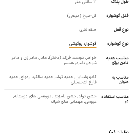
طول پلاک
3 سانتی متر
قفل گوشواره
گل-میخ (میخی)
نوع قفل
حلقه فنری
نوع گوشواره
گوشواره روگوشی
خواهر, دوست, فرزند (دختر), مادر, مادر زن و مادر
مناسب هدیه
دادن برای
شوهر, نامزد, همسر
کادو ولنتاین, هدیه تولد, هدیه سالگرد ازدواج, هدیه
مناسب به
عنوان
فارغ التحصیلی
جشن تولد, جشن نامزدی, دورهمی های دوستانه,
مناسب استفاده
در
عروسی, مهمانی های شبانه
نظرات (0)