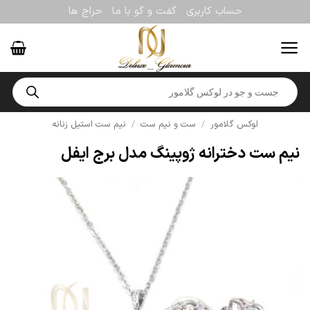
Ski
حساب کاربری
گفت و گو با ما
حراج ها
t
conten
Products
search
لوکس گلامور
/
ست و نیم ست
/
نیم ست استیل زنانه
نیم ست دخترانه ژوپینگ مدل برج ایفل