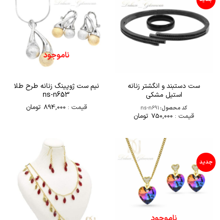
ناموجود
ست دستبند و انگشتر زنانه
نیم ست ژوپینگ زنانه طرح طلا
استیل مشکی
ns-n653
قیمت :
894,000
تومان
کد محصول:
ns-n691
قیمت :
750,000
تومان
جدید
ناموجود