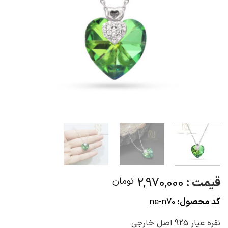
قیمت :
2,970,000
تومان
کد محصول:
ne-n70
نقره عیار 925 اصل خارجی