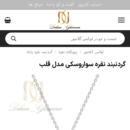
Ski
حساب کاربری
گفت و گو با ما
حراج ها
t
conten
Products
search
لوکس گلامور
/
زیورآلات نقره
/
گردنبند نقره زنانه
گردنبند نقره سواروسکی مدل قلب