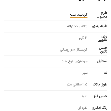
طرح
گردنبند قلب
محبوب
طبقه بندی
زنانه و دخترانه
وزن
3 گرم
تقریبی
جنس
کریستال سواروسکی
نگین
استایل
جواهری, طرح طلا
تم
سبز
طول پلاک
2.5 سانتی متر
جنس فلز
نقره
رنگ آبکاری
نقره ای