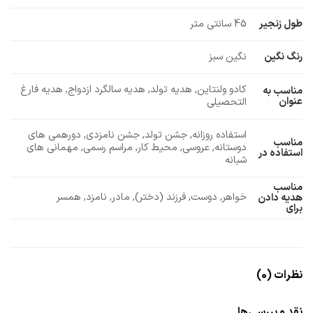
طول زنجیر
45 سانتی متر
رنگ نگین
نگین سبز
کادو ولنتاین, هدیه تولد, هدیه سالگرد ازدواج, هدیه فارغ
مناسب به
عنوان
التحصیلی
استفاده روزانه, جشن تولد, جشن نامزدی, دورهمی های
مناسب
دوستانه, عروسی, محیط کار, مراسم رسمی, مهمانی های
استفاده در
شبانه
مناسب
خواهر, دوست, فرزند (دختر), مادر, نامزد, همسر
هدیه دادن
برای
نظرات (0)
نقد و بررسی‌ها