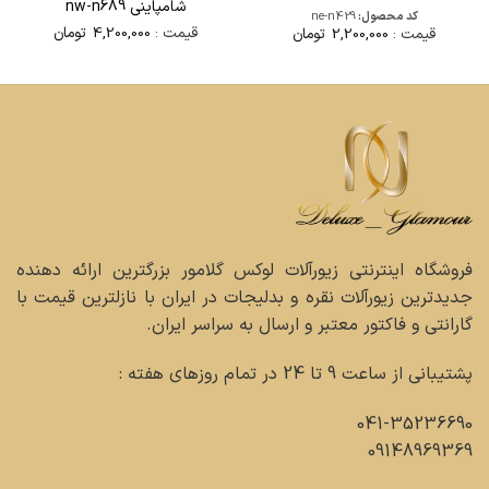
شامپاینی nw-n689
کد محصول:
ne-n429
قیمت :
4,200,000
تومان
قیمت :
2,200,000
تومان
فروشگاه اینترنتی زیورآلات لوکس گلامور بزرگترین ارائه دهنده
جدیدترین زیورآلات نقره و بدلیجات در ایران با نازلترین قیمت با
گارانتی و فاکتور معتبر و ارسال به سراسر ایران.
پشتیبانی از ساعت 9 تا 24 در تمام روزهای هفته :
041-35236690
09148969369