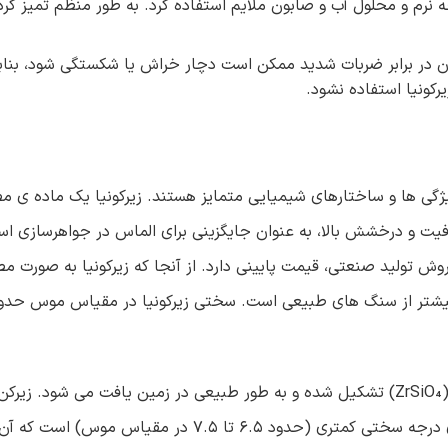
چه نرم و محلول آب و صابون ملایم استفاده کرد. به طور منظم تمیز ک
ان در برابر ضربات شدید ممکن است دچار خراش یا شکستگی شود، بنابر
رکونیا استفاده نشود.
یرکن (Zircon) دو ماده متفاوت با ویژگی ها و ساختارهای شیمیایی متمایز هستند. زیرکونیا یک ما
می شود و به دلیل شفافیت و درخشش بالا، به عنوان جایگزینی برای الماس در جواهرسازی
روش تولید صنعتی، قیمت پایینی دارد. از آنجا که زیرکونیا به صورت م
در مقابل، زیرکن یک سنگ طبیعی است که از سیلیکات زیرکونیوم (ZrSiO₄) تشکیل شده و به طور طبیعی در زمین یافت می شود. 
ترکیب شیمیایی و ساختار کریستالی با زیرکونیا تفاوت دارد و دارای درجه سختی کمتری (حدود ۶.۵ تا ۵