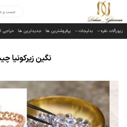
Ski
Products
t
search
conten
زیورآلات نقره
بدلیجات
پرفروشترین ها
جدیدترین ها
حراجی ل
نگین زیرکونیا چی