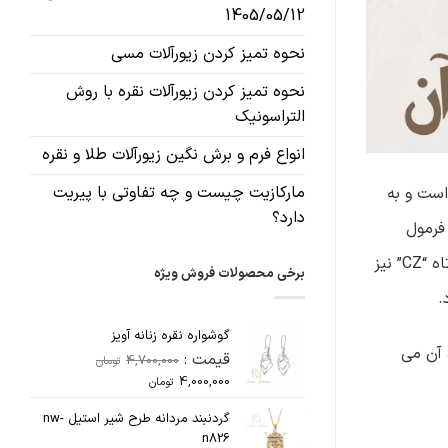
1405/05/12
نحوه تمیز کردن زیورآلات مسی
نحوه تمیز کردن زیورآلات نقره با روش
التراسونیک
انواع فرم و برش نگین زیورآلات طلا و نقره
مارکازیت چیست و چه تفاوتی با پیریت
شبیه به الماس است و به
دارد؟
فرمول
شیمیایی Zr O2ZrO_2ZrO2​ است و در طبیعت به صورت کریستال های کانی زیرکون نیز یافت می شود. زیرکونیا، که در صنایع با نام کوتاه “CZ” نیز
برخی محصولات فروش ویژه
.
گوشواره نقره زنانه آویز
 آن می
قیمت :
4,700,000
تومان
قیمت
قیمت
4,000,000
تومان
اصلی
فعلی
گردنبند مردانه طرح شیر استیل nw-
4,700,000تومان
4,000,000تومان
n826
بود.
است.