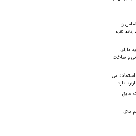
لماس و
زنانه نقره
،
د دارای
انی و ساخت
استفاده می
برد دارد.
ک عایق
م های