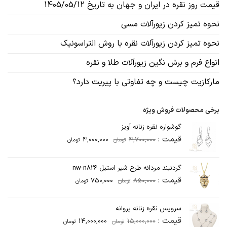
قیمت روز نقره در ایران و جهان به تاریخ 1405/05/12
نحوه تمیز کردن زیورآلات مسی
نحوه تمیز کردن زیورآلات نقره با روش التراسونیک
انواع فرم و برش نگین زیورآلات طلا و نقره
مارکازیت چیست و چه تفاوتی با پیریت دارد؟
برخی محصولات فروش ویژه
گوشواره نقره زنانه آویز
قیمت
قیمت
قیمت :
4,000,000
4,700,000
تومان
تومان
اصلی
فعلی
4,700,000تومان
4,000,000تومان
گردنبند مردانه طرح شیر استیل nw-n826
بود.
است.
قیمت
قیمت
قیمت :
750,000
850,000
تومان
تومان
اصلی
فعلی
850,000تومان
750,000تومان
سرویس نقره زنانه پروانه
بود.
است.
قیمت
قیمت
قیمت :
14,000,000
15,000,000
تومان
تومان