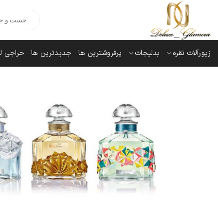
Ski
Products
t
search
conten
زیورآلات نقره
بدلیجات
پرفروشترین ها
جدیدترین ها
حراجی ل