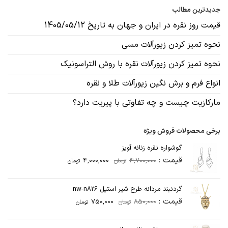
جدیدترین مطالب
قیمت روز نقره در ایران و جهان به تاریخ 1405/05/12
نحوه تمیز کردن زیورآلات مسی
نحوه تمیز کردن زیورآلات نقره با روش التراسونیک
انواع فرم و برش نگین زیورآلات طلا و نقره
مارکازیت چیست و چه تفاوتی با پیریت دارد؟
برخی محصولات فروش ویژه
گوشواره نقره زنانه آویز
قیمت
قیمت
قیمت :
4,000,000
4,700,000
تومان
تومان
اصلی
فعلی
4,700,000تومان
4,000,000تومان
گردنبند مردانه طرح شیر استیل nw-n826
بود.
است.
قیمت
قیمت
قیمت :
750,000
850,000
تومان
تومان
اصلی
فعلی
850,000تومان
750,000تومان