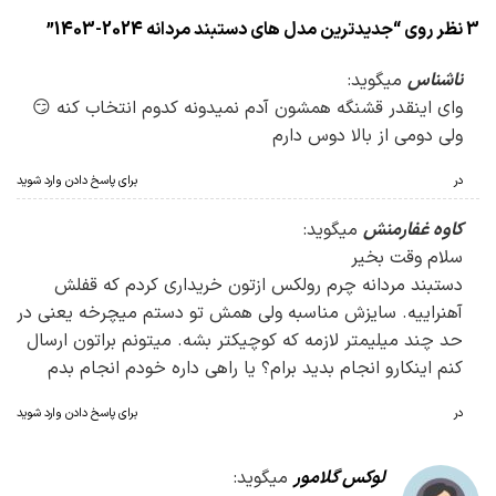
3 نظر روی “
جدیدترین مدل های دستبند مردانه 2024-1403
”
ناشناس
میگوید:
وای اینقدر قشنگه همشون آدم نمیدونه کدوم انتخاب کنه 😏
ولی دومی از بالا دوس دارم
در
برای پاسخ دادن وارد شوید
کاوه غفارمنش
میگوید:
سلام وقت بخیر
دستبند مردانه چرم رولکس ازتون خریداری کردم که قفلش
آهنراییه. سایزش مناسبه ولی همش تو دستم میچرخه یعنی در
حد چند میلیمتر لازمه که کوچیکتر بشه. میتونم براتون ارسال
کنم اینکارو انجام بدید برام؟ یا راهی داره خودم انجام بدم
در
برای پاسخ دادن وارد شوید
لوکس گلامور
میگوید: