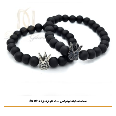
ست دستبند اونیکس مات طرح تاج ds-n351