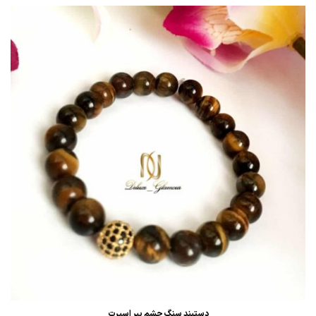
دستبند سنگ چشم ببر اسپرت