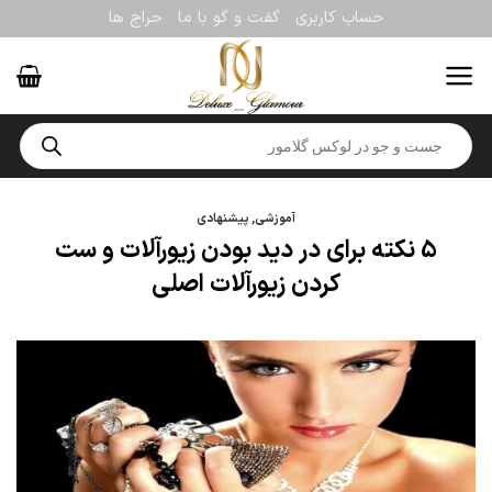
Ski
حساب کاربری
گفت و گو با ما
حراج ها
t
conten
Products
search
آموزشی
,
پیشنهادی
5 نکته برای در دید بودن زیورآلات و ست
کردن زیورآلات اصلی