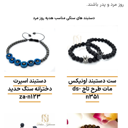
روز مرد و پدر باشند.
دستبند های سنگی مناسب هدیه روز مرد
ست دستبند اونیکس
دستبند اسپرت
مات طرح تاج ds-
دخترانه سنگ حدید
za-n123
n351