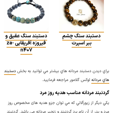
دستبند سنگ چشم
دستبند سنگ عقیق و
ببر اسپرت
فیروزه آفریقایی za-
n407
براي ديدن دستبند مردانه هاي بيشتر مي توانيد به بخش
دستبند
هاي مردانه
لوكس گلامور مراجعه فرماييد.
گردنبند مردانه مناسب هدیه روز مرد
يكي ديگر از زيورآلاتي كه مي توان جزو هدیه های مخصوص روز
مرد و پدر از آن نام برد گردنبند و زنجير مردانه مي باشد. گردنبند