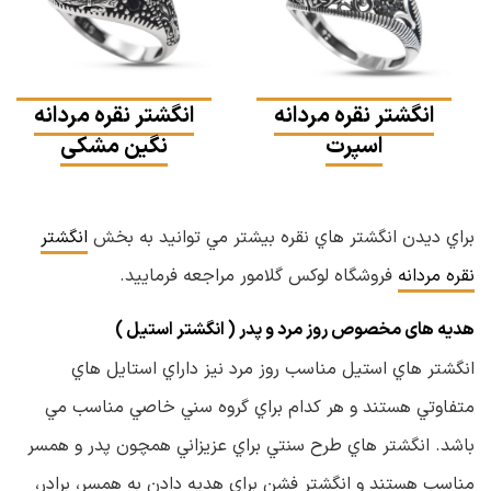
انگشتر نقره مردانه
انگشتر نقره مردانه
اسپرت
نگین مشکی
براي ديدن انگشتر هاي نقره بيشتر مي توانيد به بخش
انگشتر
نقره مردانه
فروشگاه لوكس گلامور مراجعه فرماييد.
هدیه های مخصوص روز مرد و پدر ( انگشتر استیل )
انگشتر هاي استيل مناسب روز مرد نيز داراي استايل هاي
متفاوتي هستند و هر كدام براي گروه سني خاصي مناسب مي
باشد. انگشتر هاي طرح سنتي براي عزيزاني همچون پدر و همسر
مناسب هستند و انگشتر فشن براي هديه دادن به همسر، برادر،