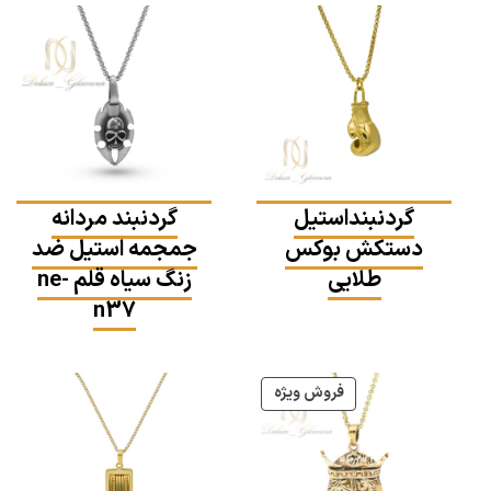
گردنبنداستیل
گردنبند مردانه
دستکش بوکس
جمجمه استیل ضد
طلایی
زنگ سیاه قلم ne-
n37
محصول
فروش ویژه
تخفیف
خورده