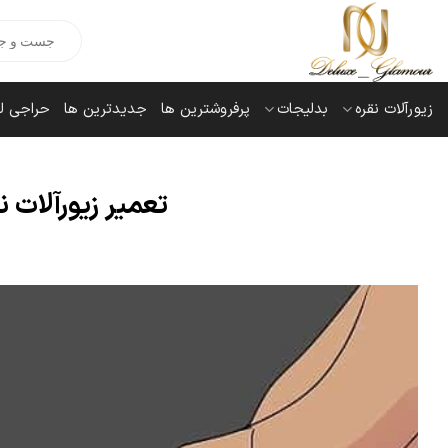
Ski
Products
t
search
conten
زیورآلات نقره
بدلیجات
پرفروشترین ها
جدیدترین ها
حراجی ل
تعمیر زیورآلات ن