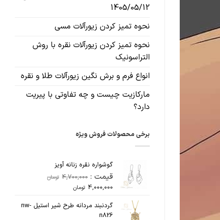
1405/05/12
نحوه تمیز کردن زیورآلات مسی
نحوه تمیز کردن زیورآلات نقره با روش
التراسونیک
انواع فرم و برش نگین زیورآلات طلا و نقره
مارکازیت چیست و چه تفاوتی با پیریت
دارد؟
برخی محصولات فروش ویژه
گوشواره نقره زنانه آویز
قیمت :
4,700,000
تومان
قیمت
قیمت
4,000,000
تومان
اصلی
فعلی
گردنبند مردانه طرح شیر استیل nw-
4,700,000تومان
4,000,000تومان
n826
بود.
است.